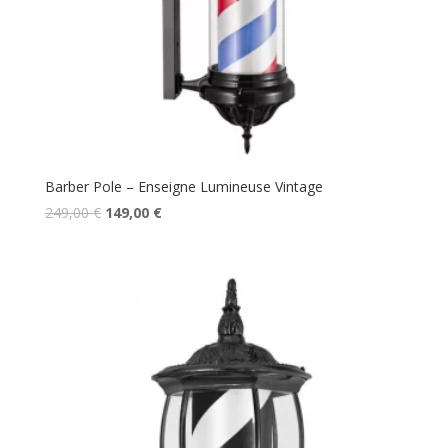
Barber Pole – Enseigne Lumineuse Vintage
Le
Le
249,00
€
149,00
€
prix
prix
initial
actuel
était :
est :
249,00 €.
149,00 €.