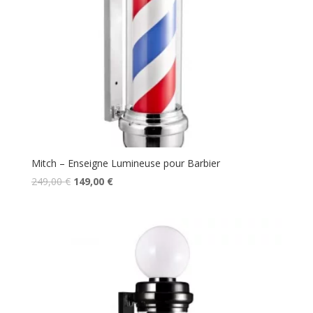
Mitch – Enseigne Lumineuse pour Barbier
Le
Le
249,00
€
149,00
€
prix
prix
initial
actuel
était :
est :
249,00 €.
149,00 €.