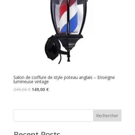
Salon de coiffure de style poteau anglais – Enseigne
lumineuse vintage
Le
Le
249,00
€
149,00
€
prix
prix
initial
actuel
était :
est :
Rechercher
249,00 €.
149,00 €.
Recent Posts