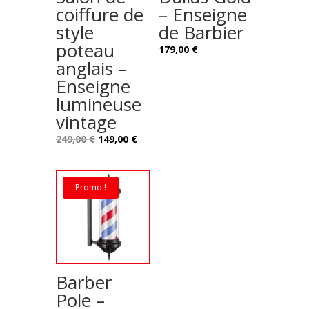
coiffure de
– Enseigne
style
de Barbier
poteau
179,00
€
anglais –
Enseigne
lumineuse
vintage
Le
Le
249,00
€
149,00
€
prix
prix
initial
actuel
était :
est :
Promo !
249,00 €.
149,00 €.
Barber
Pole –