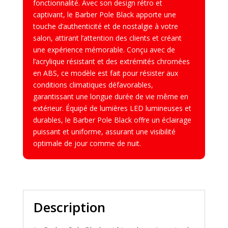
fonctionnalité. Avec son design rétro et
captivant, le Barber Pole Black apporte une
touche d’authenticité et de nostalgie à votre
salon, attirant l’attention des clients et créant
une expérience mémorable. Conçu avec de
l’acrylique résistant et des extrémités chromées
en ABS, ce modèle est fait pour résister aux
conditions climatiques défavorables,
garantissant une longue durée de vie même en
extérieur. Équipé de lumières LED lumineuses et
durables, le Barber Pole Black offre un éclairage
puissant et uniforme, assurant une visibilité
optimale de jour comme de nuit.
Description