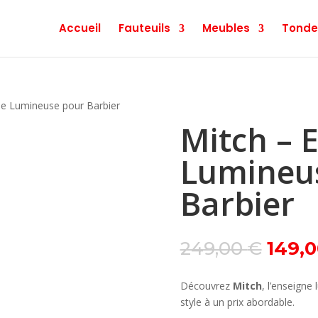
Accueil
Fauteuils
Meubles
Tonde
ne Lumineuse pour Barbier
Mitch – 
Lumineu
Barbier
Le
249,00
€
149,
prix
initial
Découvrez
Mitch
, l’enseigne
était :
style à un prix abordable.
249,0