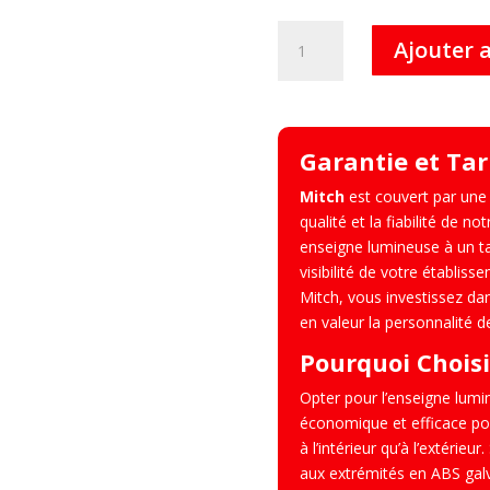
quantité
Ajouter 
de
Mitch
–
Enseigne
Garantie et Tar
Lumineuse
pour
Mitch
est couvert par une 
Barbier
qualité et la fiabilité de n
enseigne lumineuse à un ta
visibilité de votre établis
Mitch, vous investissez da
en valeur la personnalité d
Pourquoi Choisi
Opter pour l’enseigne lum
économique et efficace pour 
à l’intérieur qu’à l’extérieu
aux extrémités en ABS galva