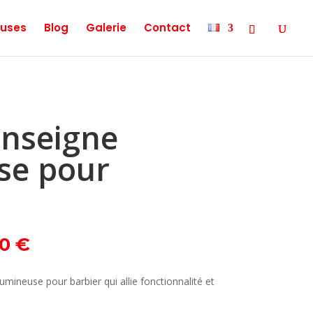
uses
Blog
Galerie
Contact
Enseigne
se pour
Le
00
€
prix
actuel
 lumineuse pour barbier qui allie fonctionnalité et
est :
0 €.
149,00 €.