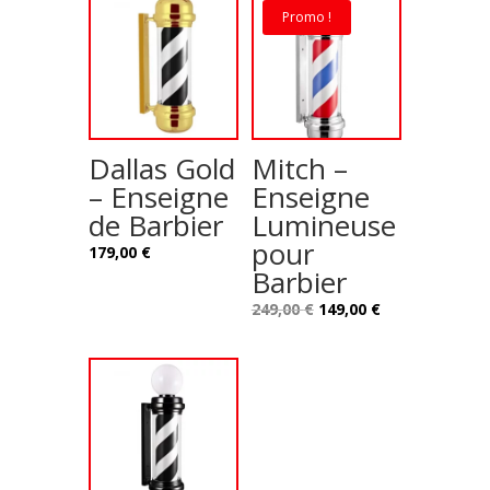
Promo !
Dallas Gold
Mitch –
– Enseigne
Enseigne
de Barbier
Lumineuse
pour
179,00
€
Barbier
Le
Le
249,00
€
149,00
€
prix
prix
initial
actuel
était :
est :
249,00 €.
149,00 €.