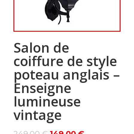
Salon de
coiffure de style
poteau anglais –
Enseigne
lumineuse
vintage
Le
Le
249,00
€
149,00
€