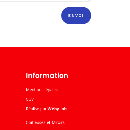
ENVOI
Information
Mentions légales
CGV
Réalisé par
Weby lab
Coiffeuses et Miroirs