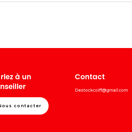
rlez à un
Contact
nseiller
Destockcoiff@gmail.com
Nous contacter