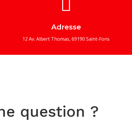

Adresse
12 Av. Albert Thomas, 69190 Saint-Fons
ne question ?