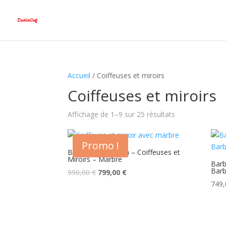
Accueil
/ Coiffeuses et miroirs
Coiffeuses et miroirs
Affichage de 1–9 sur 25 résultats
Promo !
Barber One Brown – Coiffeuses et
Miroirs – Marbre
Barb
Barb
Le
Le
990,00
€
799,00
€
prix
prix
749
initial
actuel
était :
est :
990,00 €.
799,00 €.