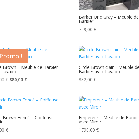
Barber One Gray – Meuble de
Barbier
749,00
€
Promo !
le Brown – Meuble de Barbier
Circle Brown clair – Meuble d
 Lavabo
Barbier avec Lavabo
Le
Le
,00
€
880,00
€
882,00
€
prix
prix
initial
actuel
était :
est :
990,00 €.
880,00 €.
le Brown Foncé – Coiffeuse
Empereur – Meuble de Barbie
ir
avec Miroir
,00
€
1790,00
€