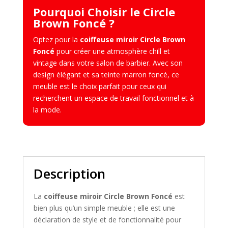
Pourquoi Choisir le Circle
Brown Foncé ?
Optez pour la
coiffeuse miroir Circle Brown
Foncé
pour créer une atmosphère chill et
vintage dans votre salon de barbier. Avec son
design élégant et sa teinte marron foncé, ce
meuble est le choix parfait pour ceux qui
recherchent un espace de travail fonctionnel et à
la mode.
Description
La
coiffeuse miroir Circle Brown Foncé
est
bien plus qu’un simple meuble ; elle est une
déclaration de style et de fonctionnalité pour