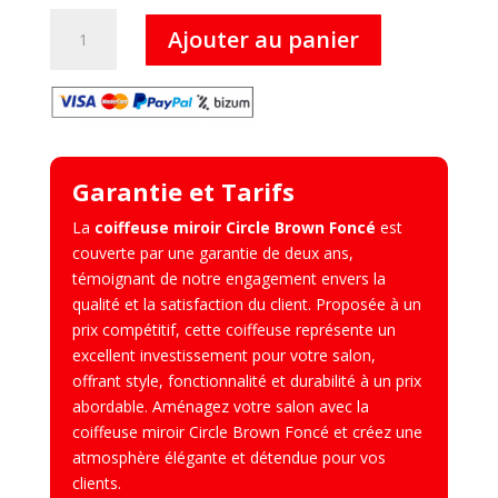
quantité
Ajouter au panier
de
Circle
Brown
Foncé
–
Coiffeuse
Garantie et Tarifs
Miroir
La
coiffeuse miroir Circle Brown Foncé
est
couverte par une garantie de deux ans,
témoignant de notre engagement envers la
qualité et la satisfaction du client. Proposée à un
prix compétitif, cette coiffeuse représente un
excellent investissement pour votre salon,
offrant style, fonctionnalité et durabilité à un prix
abordable. Aménagez votre salon avec la
coiffeuse miroir Circle Brown Foncé et créez une
atmosphère élégante et détendue pour vos
clients.