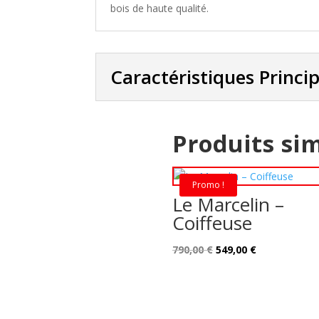
bois de haute qualité.
Caractéristiques Princi
Produits sim
Promo !
Le Marcelin –
Coiffeuse
Le
Le
790,00
€
549,00
€
prix
prix
initial
actuel
était :
est :
790,00 €.
549,00 €.