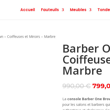
Accueil
Fauteuils
Meubles
Tonde
n – Coiffeuses et Miroirs – Marbre
Barber 
Coiffeuse
Marbre
Le
990,00
€
799,
prix
initial
La
console Barber One Bro
était :
pour les salons et barbiers qui
990,0