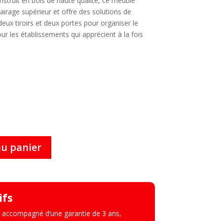
nstruit en bois de haute qualité, ce meuble
lairage supérieur et offre des solutions de
eux tiroirs et deux portes pour organiser le
our les établissements qui apprécient à la fois
au panier
ifs
 accompagné d’une garantie de 3 ans,