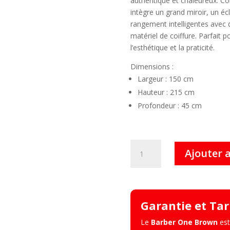
authentique et chaleureux. Co
intègre un grand miroir, un éc
rangement intelligentes avec d
matériel de coiffure. Parfait p
l’esthétique et la praticité.
Dimensions :
Largeur : 150 cm
Hauteur : 215 cm
Profondeur : 45 cm
quantité
Ajouter 
de
Barber
One
Brown
Garantie et Tar
–
Coiffeuses
Le
Barber One Brown
est
et