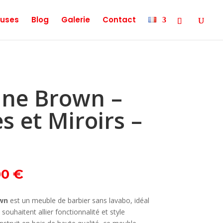
uses
Blog
Galerie
Contact
One Brown –
s et Miroirs –
Le
00
€
prix
actuel
wn
est un meuble de barbier sans lavabo, idéal
est :
 souhaitent allier fonctionnalité et style
0 €.
799,00 €.