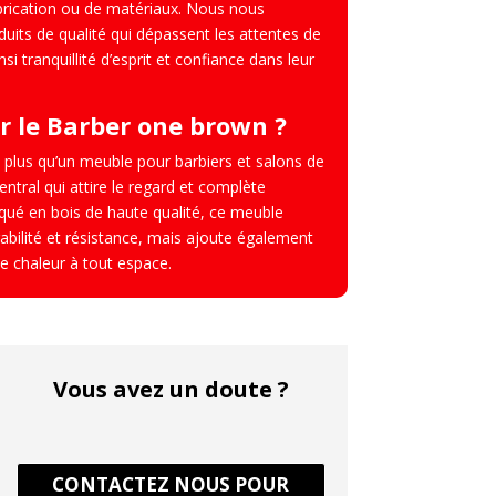
brication ou de matériaux. Nous nous
uits de qualité qui dépassent les attentes de
nsi tranquillité d’esprit et confiance dans leur
r le Barber one brown ?
 plus qu’un meuble pour barbiers et salons de
entral qui attire le regard et complète
riqué en bois de haute qualité, ce meuble
bilité et résistance, mais ajoute également
e chaleur à tout espace.
Vous avez un doute ?
CONTACTEZ NOUS POUR