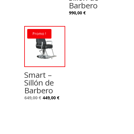
Barbero
990,00
€
Promo !
Smart –
Sillón de
Barbero
Le
Le
649,00
€
449,00
€
prix
prix
initial
actuel
était :
est :
649,00 €.
449,00 €.