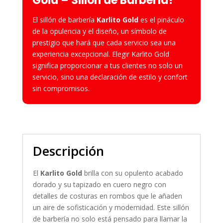
Gold
– Sillón de Barbería?
El sillón de barbería
Karlito Gold
es el pináculo
de la opulencia y el diseño, un símbolo de
prestigio que hará que cada servicio sea una
experiencia excepcional. Elegir Karlito Gold
significa proporcionar a tus clientes no solo un
servicio, sino una declaración de estilo y confort
sin compromisos.
Descripción
El
Karlito Gold
brilla con su opulento acabado
dorado y su tapizado en cuero negro con
detalles de costuras en rombos que le añaden
un aire de sofisticación y modernidad. Este sillón
de barbería no solo está pensado para llamar la