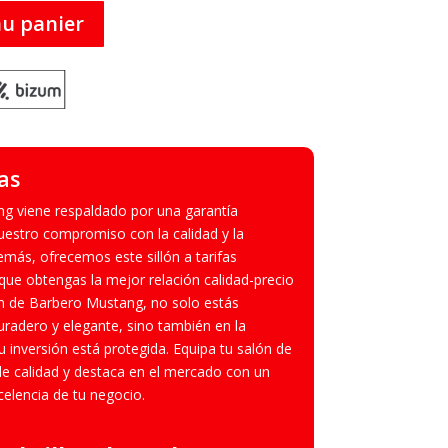
au panier
as
ng viene respaldado por una garantía
estro compromiso con la calidad y la
demás, ofrecemos este sillón a tarifas
ue obtengas la mejor relación calidad-precio
ón de Barbero Mustang, no solo estás
uradero y elegante, sino también en la
u inversión está protegida. Equipa tu salón de
 de calidad y destaca en el mercado con un
xcelencia de tu negocio.