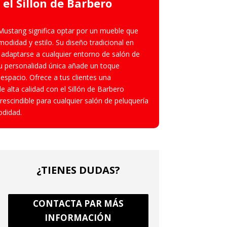
 el Sillon de Barbero
o Mustang significa optar por un mueble que
odidad y estilo. Su diseño tradicional en
a adaptarse a cualquier entorno de salón de
su personalidad única añade un toque
 espacio. Ofrece a tus clientes una
e alta calidad con el Sillón de Barbero
escindible para cualquier salón de peluquería
odidad.
¿TIENES DUDAS?
CONTACTA PAR MÁS
INFORMACIÓN