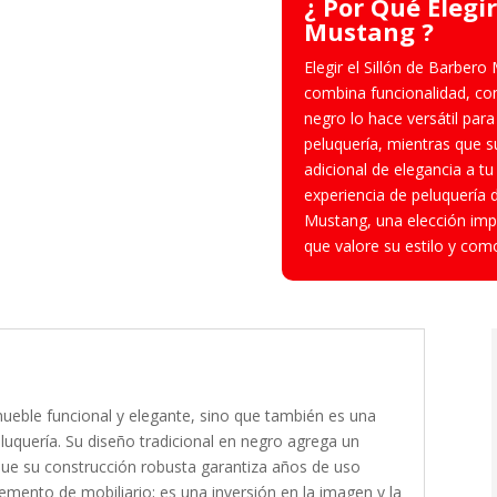
¿ Por Qué Elegir
Mustang ?
Elegir el Sillón de Barber
combina funcionalidad, com
negro lo hace versátil par
peluquería, mientras que 
adicional de elegancia a tu
experiencia de peluquería d
Mustang, una elección impr
que valore su estilo y com
mueble funcional y elegante, sino que también es una
eluquería. Su diseño tradicional en negro agrega un
que su construcción robusta garantiza años de uso
lemento de mobiliario; es una inversión en la imagen y la