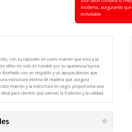
Este sillón combina lo mejo
moderna, asegurando que c
inolvidable.
ción, con su tapizado en cuero marrón que evoca la
ste sillón no solo es notable por su apariencia lujosa,
tá diseñado con un respaldo y un apoyacabezas que
 una estructura interna de madera que asegura
l color marrón y la estructura en negro proporciona una
eal para clientes que valoran la tradición y la calidad.
les