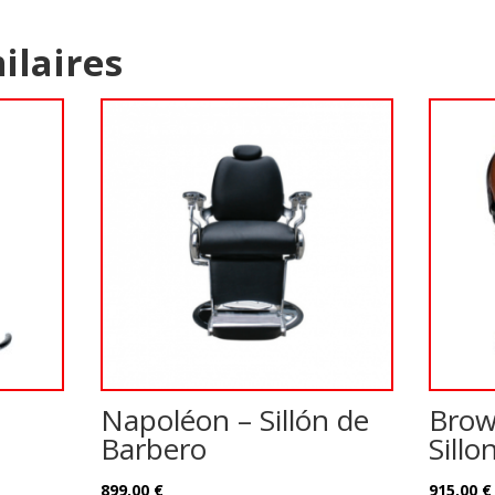
ilaires
Napoléon – Sillón de
Brow
Barbero
Sillo
899,00
€
915,00
€