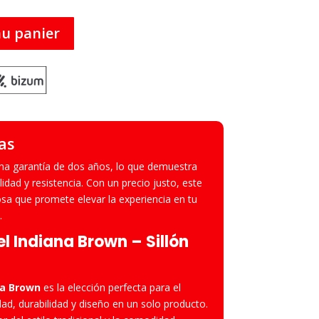
au panier
as
na garantía de dos años, lo que demuestra
idad y resistencia. Con un precio justo, este
iosa que promete elevar la experiencia en tu
.
el
Indiana Brown
– Sillón
na Brown
es la elección perfecta para el
dad, durabilidad y diseño en un solo producto.