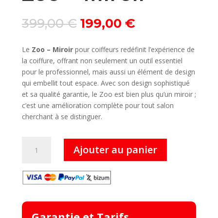
Le
Le
399,00
€
199,00
€
prix
prix
initial
actuel
Le
Zoo – Miroir
pour coiffeurs redéfinit l’expérience de
était :
est :
la coiffure, offrant non seulement un outil essentiel
399,00 €.
199,00 €.
pour le professionnel, mais aussi un élément de design
qui embellit tout espace. Avec son design sophistiqué
et sa qualité garantie, le Zoo est bien plus qu’un miroir ;
c’est une amélioration complète pour tout salon
cherchant à se distinguer.
quantité
Ajouter au panier
de
Zoo
–
Miroir
Garantie et Tarifs