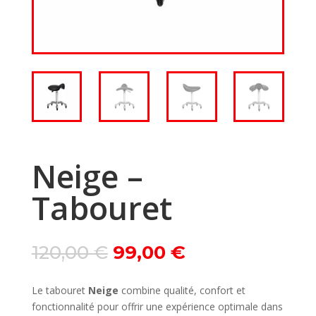
Neige –
Tabouret
Le
Le
120,00
€
99,00
€
prix
prix
initial
actuel
Le tabouret
Neige
combine qualité, confort et
était :
est :
fonctionnalité pour offrir une expérience optimale dans