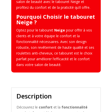
salon de beauté avec le tabouret Neige et
profitez du confort et de la praticité qu’il offre.
Pourquoi Choisir le tabouret
Neige ?
Optez pour le tabouret
Neige
pour offrir à vos
clients et à votre équipe le confort et la
fonctionnalité nécessaires. Avec son design
robuste, son revêtement de haute qualité et ses
roulettes anti-cheveux, ce tabouret est le choix
parfait pour améliorer l’efficacité et le confort
dans votre salon de beauté.
Description
Découvrez le
confort
et la
fonctionnalité