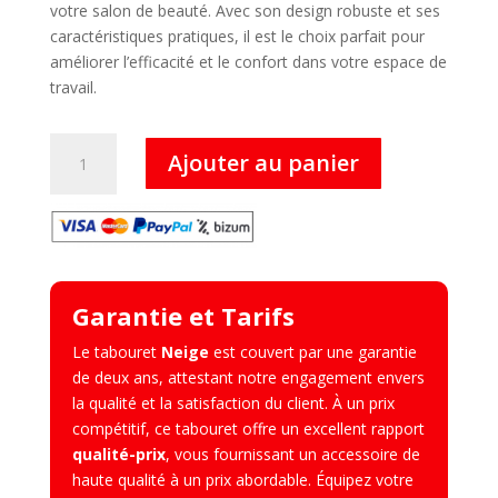
120,00 €.
99,00 €.
votre salon de beauté. Avec son design robuste et ses
caractéristiques pratiques, il est le choix parfait pour
améliorer l’efficacité et le confort dans votre espace de
travail.
quantité
Ajouter au panier
de
Neige
–
Tabouret
Garantie et Tarifs
Le tabouret
Neige
est couvert par une garantie
de deux ans, attestant notre engagement envers
la qualité et la satisfaction du client. À un prix
compétitif, ce tabouret offre un excellent rapport
qualité-prix
, vous fournissant un accessoire de
haute qualité à un prix abordable. Équipez votre