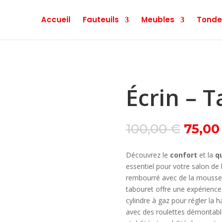
Accueil
Fauteuils
Meubles
Tonde
Écrin – 
Le
100,00
€
75,0
prix
initial
Découvrez le
confort
et la
q
était :
essentiel pour votre salon de 
100,00
rembourré avec de la mousse 
tabouret offre une expérience 
cylindre à gaz pour régler la 
avec des roulettes démontable