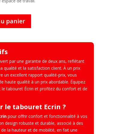
e espace de travail.
au panier
ifs
vert par une garantie de deux ans, reflétant
ualité et la satisfaction client. À un prix
re un excellent rapport qualité-prix, vous
de haute qualité à un prix abordable. Équipez
le tabouret Écrin et profitez du confort et de
r le tabouret Ecrin ?
rin
pour offrir confort et fonctionnalité à vos
Son design robuste et durable, associé à des
 de la hauteur et de mobilité, en fait une