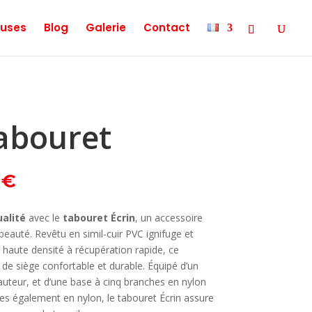
uses
Blog
Galerie
Contact
Tabouret
Le
0
€
prix
actuel
ualité
avec le
tabouret Écrin
, un accessoire
est :
beauté. Revêtu en simil-cuir PVC ignifuge et
 €.
75,00 €.
haute densité à récupération rapide, ce
de siège confortable et durable. Équipé d’un
hauteur, et d’une base à cinq branches en nylon
s également en nylon, le tabouret Écrin assure