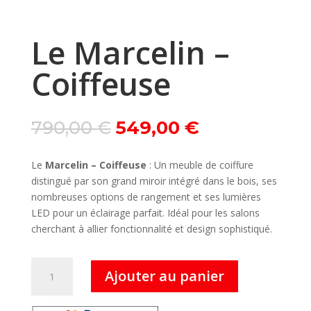
Le Marcelin –
Coiffeuse
Le
Le
790,00
€
549,00
€
prix
prix
initial
actuel
Le
Marcelin – Coiffeuse
: Un meuble de coiffure
était :
est :
distingué par son grand miroir intégré dans le bois, ses
790,00 €.
549,00 €.
nombreuses options de rangement et ses lumières
LED pour un éclairage parfait. Idéal pour les salons
cherchant à allier fonctionnalité et design sophistiqué.
quantité
Ajouter au panier
de
Le