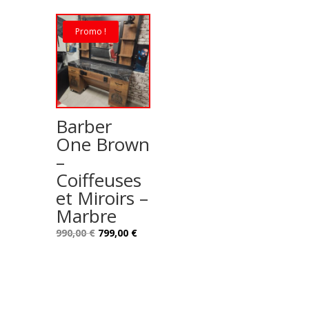
Promo !
Barber
One Brown
–
Coiffeuses
et Miroirs –
Marbre
Le
Le
990,00
€
799,00
€
prix
prix
initial
actuel
était :
est :
990,00 €.
799,00 €.