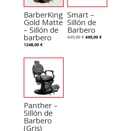
BarberKing
Smart –
Gold Matte
Sillón de
– Sillón de
Barbero
barbero
Le
Le
649,00
€
449,00
€
prix
prix
1248,00
€
initial
actuel
était :
est :
649,00 €.
449,00 €.
Panther –
Sillón de
Barbero
(Gris)