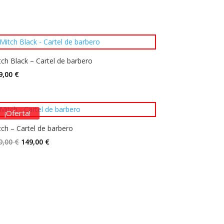
tch Black – Cartel de barbero
9,00
€
¡Oferta!
tch – Cartel de barbero
El
El
9,00
€
149,00
€
precio
precio
original
actual
era:
es:
249,00 €.
149,00 €.