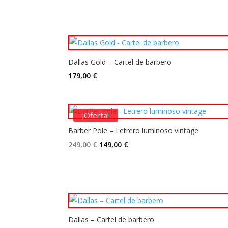
Dallas Gold – Cartel de barbero
179,00
€
¡Oferta!
Barber Pole – Letrero luminoso vintage
El
El
249,00
€
149,00
€
precio
precio
original
actual
era:
es:
249,00 €.
149,00 €.
Dallas – Cartel de barbero