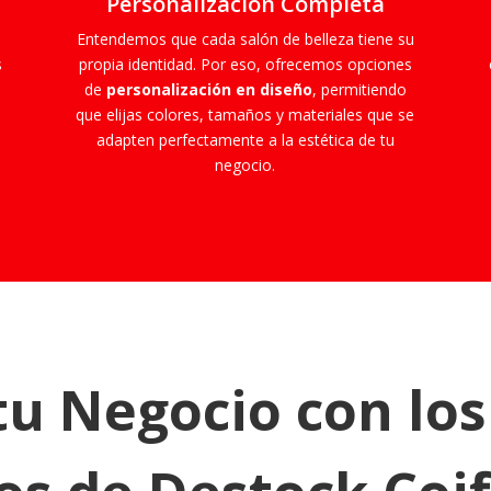
Personalización Completa
Entendemos que cada salón de belleza tiene su
s
propia identidad. Por eso, ofrecemos opciones
de
personalización en diseño
, permitiendo
que elijas colores, tamaños y materiales que se
adapten perfectamente a la estética de tu
negocio.
tu Negocio con los