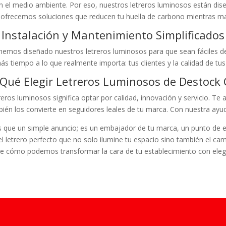
el medio ambiente. Por eso, nuestros letreros luminosos están diseñ
ofrecemos soluciones que reducen tu huella de carbono mientras ma
Instalación y Mantenimiento Simplificados
hemos diseñado nuestros letreros luminosos para que sean fáciles de 
ás tiempo a lo que realmente importa: tus clientes y la calidad de tus 
 Qué Elegir Letreros Luminosos de Destock C
treros luminosos significa optar por calidad, innovación y servicio. 
bién los convierte en seguidores leales de tu marca. Con nuestra ayud
s que un simple anuncio; es un embajador de tu marca, un punto de e
 el letrero perfecto que no solo ilumine tu espacio sino también el cam
e cómo podemos transformar la cara de tu establecimiento con eleganc