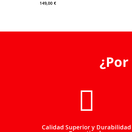
149,00
€
¿Por

Calidad Superior y Durabilidad