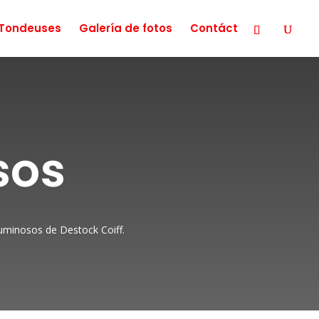
Tondeuses
Galería de fotos
Contáct
sos
 luminosos de Destock Coiff.