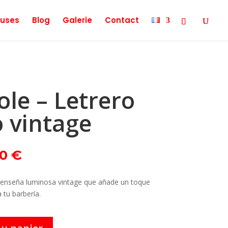
uses
Blog
Galerie
Contact
ole – Letrero
 vintage
Le
00
€
prix
actuel
 enseña luminosa vintage que añade un toque
est :
a tu barbería.
0 €.
149,00 €.