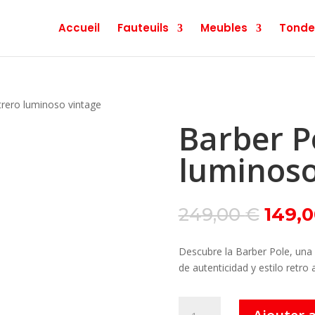
Accueil
Fauteuils
Meubles
Tonde
trero luminoso vintage
Barber P
luminoso
Le
249,00
€
149,
prix
initial
Descubre la Barber Pole, una
était :
de autenticidad y estilo retro 
249,0
quantité