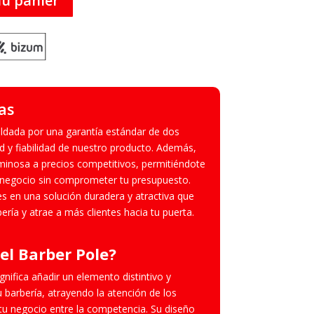
au panier
as
aldada por una garantía estándar de dos
d y fiabilidad de nuestro producto. Además,
inosa a precios competitivos, permitiéndote
tu negocio sin comprometer tu presupuesto.
es en una solución duradera y atractiva que
rbería y atrae a más clientes hacia tu puerta.
 el Barber Pole?
gnifica añadir un elemento distintivo y
u barbería, atrayendo la atención de los
tu negocio entre la competencia. Su diseño