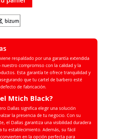
au panier
as
s viene respaldado por una garantía extendida
nuestro compromiso con la calidad y la
ductos. Esta garantía te ofrece tranquilidad y
 asegurando que tu cartel de barbero esté
defecto de fabricación.
 el Mtich Black?
ero Dallas significa elegir una solución
ealzar la presencia de tu negocio. Con su
, el Dallas garantiza una visibilidad duradera
a tu establecimiento. Además, su fácil
 convierten en la opción perfecta para