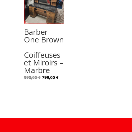
Barber
One Brown
–
Coiffeuses
et Miroirs –
Marbre
Le
Le
990,00
€
799,00
€
prix
prix
initial
actuel
était :
est :
990,00 €.
799,00 €.
Design de
Elegant Themes
| Propulsé par
WordPress