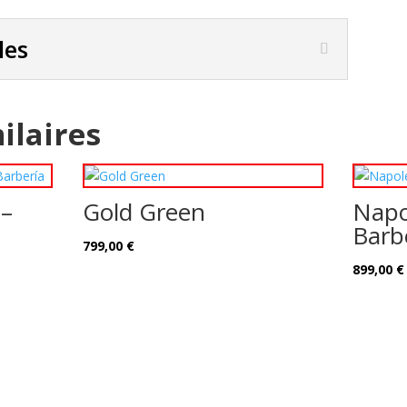
les
ilaires
 –
Gold Green
Napo
a
Barb
799,00
€
899,00
€