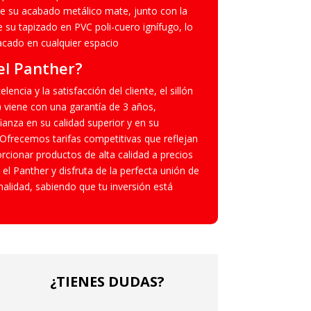
de su acabado metálico mate, junto con la
 su tapizado en PVC poli-cuero ignífugo, lo
tacado en cualquier espacio
el Panther?
ncia y la satisfacción del cliente, el sillón
)
viene con una garantía de 3 años,
anza en su calidad superior y en su
 Ofrecemos tarifas competitivas que reflejan
rcionar productos de alta calidad a precios
 el Panther y disfruta de la perfecta unión de
nalidad, sabiendo que tu inversión está
¿TIENES DUDAS?