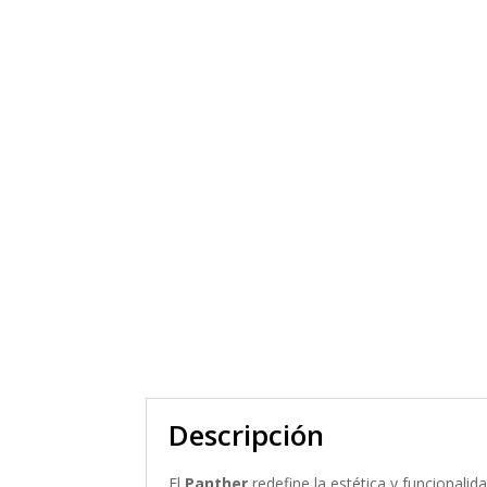
Descripción
El
Panther
redefine la estética y funcionali