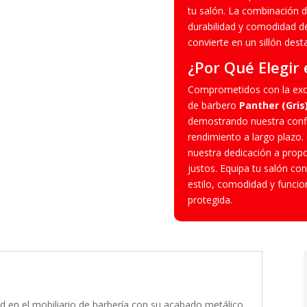
tu salón. La combinación 
durabilidad y comodidad de
convierte en un sillón des
¿Por Qué Elegir 
Comprometidos con la excele
de barbero
Panther (Gris
demostrando nuestra confi
rendimiento a largo plazo.
nuestra dedicación a propo
justos. Equipa tu salón con
estilo, comodidad y funcio
protegida.
dad en el mobiliario de barbería con su acabado metálico