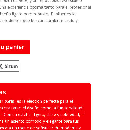
mpleta de 360º, y un reposapiés reversible e
a una experiencia óptima tanto para el profesional
diseño ligero pero robusto, Panther es la
es modernos que buscan combinar estilo y
au panier
as
r (Gris)
es la elección perfecta para el
alora tanto el diseño como la funcionalidad
. Con su estética ligera, clase y sobriedad, el
na un asiento cómodo y elegante para tus
aporta un toque de sofisticación moderna a