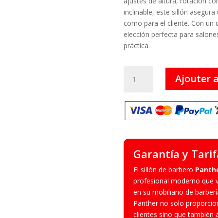
ajustes de altura, rotación co
inclinable, este sillón asegur
como para el cliente. Con un 
elección perfecta para salon
práctica.
quantité
Ajouter 
de
Panther
-
Sillón
de
Barbero
(Gris)
Garantía y Tarif
El sillón de barbero
Panthe
profesional moderno que v
en su mobiliario de barbería
Panther no solo proporcio
clientes sino que también 