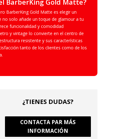
 el BarberKing Gold Matte?
bero BarberKing Gold Matte es elegir un
e no solo añade un toque de glamour a tu
frece funcionalidad y comodidad
tro y vintage lo convierte en el centro de
structura resistente y sus características
tisfacción tanto de los clientes como de los
a.
¿TIENES DUDAS?
CONTACTA PAR MÁS
INFORMACIÓN