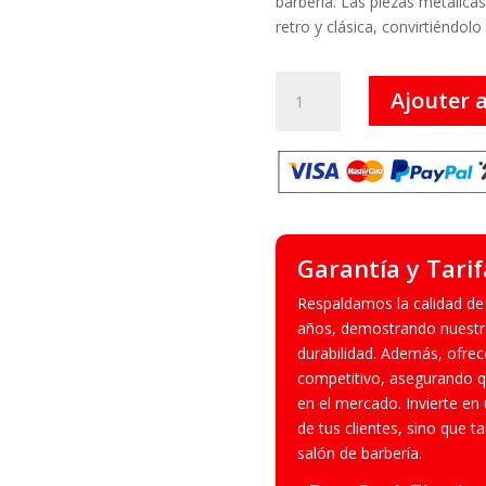
barbería. Las piezas metálicas
retro y clásica, convirtiéndolo
quantité
Ajouter 
de
BarberKing
Gold
Matte
-
Sillón
de
Garantía y Tarif
barbero
Respaldamos la calidad de
años, demostrando nuestro
durabilidad. Además, ofre
competitivo, asegurando qu
en el mercado. Invierte en 
de tus clientes, sino que ta
salón de barbería.