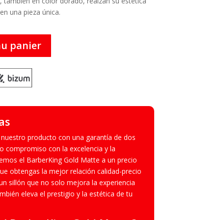
, también en color dorado, realzan su estética
 en una pieza única.
au panier
as
 nuestro producto con una garantía de dos
 compromiso con la excelencia y la
cemos el BarberKing Gold Matte a un precio
e obtengas la mejor relación calidad-precio
un sillón que no solo mejora la experiencia
mbién eleva el prestigio y la estética de tu