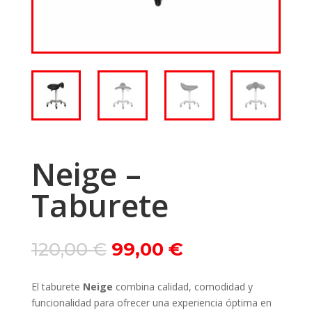
Neige –
Taburete
Le
Le
120,00
€
99,00
€
prix
prix
initial
actuel
El taburete
Neige
combina calidad, comodidad y
était :
est :
funcionalidad para ofrecer una experiencia óptima en