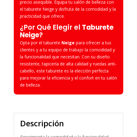
precio asequible. Equipa tu salón de belleza con
el taburete Neige y disfruta de la comodidad y la
practicidad que ofrece.
¿
Por Qué Elegir el
Taburete
Neige
?
Opta por el taburete
Neige
para ofrecer a tus
clientes y a tu equipo de trabajo la comodidad y
la funcionalidad que necesitan. Con su diseño
resistente, tapicería de alta calidad y ruedas anti-
cabello, este taburete es la elección perfecta
para mejorar la eficiencia y el confort en tu salón
de belleza.
Descripción
Experimenta la comodidad y la funcionalidad