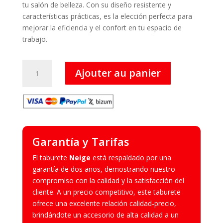
120,00 €.
99,00 €.
tu salón de belleza. Con su diseño resistente y
características prácticas, es la elección perfecta para
mejorar la eficiencia y el confort en tu espacio de
trabajo.
quantité
Ajouter au panier
de
Neige
-
Taburete
Garantía y Tarifas
El taburete
Neige
está respaldado por una
garantía de dos años, demostrando nuestro
compromiso con la calidad y la satisfacción del
cliente. A un precio competitivo, este taburete
ofrece una excelente relación calidad-precio,
brindándote un accesorio de alta calidad a un