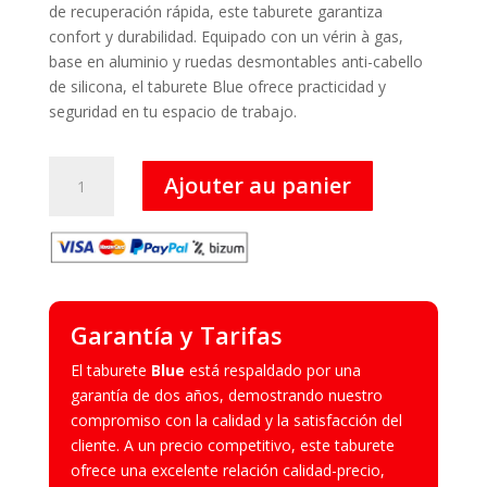
de recuperación rápida, este taburete garantiza
confort y durabilidad. Equipado con un vérin à gas,
base en aluminio y ruedas desmontables anti-cabello
de silicona, el taburete Blue ofrece practicidad y
seguridad en tu espacio de trabajo.
quantité
Ajouter au panier
de
Blue
-
Taburete
Garantía y Tarifas
El taburete
Blue
está respaldado por una
garantía de dos años, demostrando nuestro
compromiso con la calidad y la satisfacción del
cliente. A un precio competitivo, este taburete
ofrece una excelente relación calidad-precio,