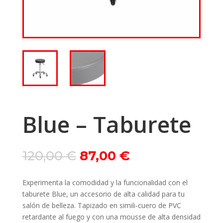
Blue – Taburete
Le
Le
120,00
€
87,00
€
prix
prix
initial
actuel
Experimenta la comodidad y la funcionalidad con el
était :
est :
taburete Blue, un accesorio de alta calidad para tu
120,00 €.
87,00 €.
salón de belleza. Tapizado en simili-cuero de PVC
retardante al fuego y con una mousse de alta densidad