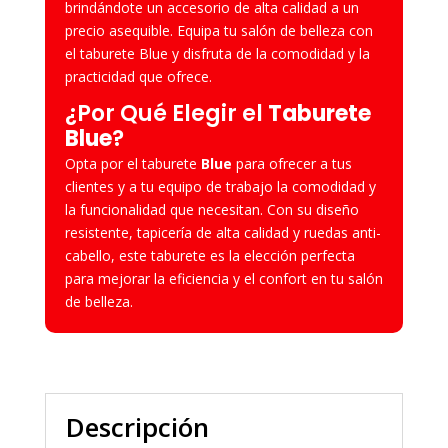
brindándote un accesorio de alta calidad a un
precio asequible. Equipa tu salón de belleza con
el taburete Blue y disfruta de la comodidad y la
practicidad que ofrece.
¿
Por Qué Elegir el
Taburete
Blue
?
Opta por el taburete
Blue
para ofrecer a tus
clientes y a tu equipo de trabajo la comodidad y
la funcionalidad que necesitan. Con su diseño
resistente, tapicería de alta calidad y ruedas anti-
cabello, este taburete es la elección perfecta
para mejorar la eficiencia y el confort en tu salón
de belleza.
Descripción