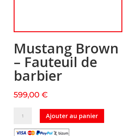
Mustang Brown
– Fauteuil de
barbier
599,00
€
quantité
Ajouter au panier
de
Mustang
Brown