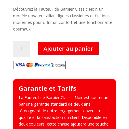
Découvrez la Fauteuil de Barbier Classic Noir, un
modèle novateur alliant lignes classiques et finitions
modernes pour offrir un confort et une fonctionnalité
optimaux.
quantité
Ajouter au panier
de
Classic
Noir
–
Fauteuil
de
Garantie et Tarifs
Barbier
La Fauteuil de Barbier Classic Noir est soutenue
par une garantie standard de deux ans,
témoignant de notre engagement envers la
qualité et la satisfaction du client. Disponible en
deux couleurs, cette chaise ajoutera une touche