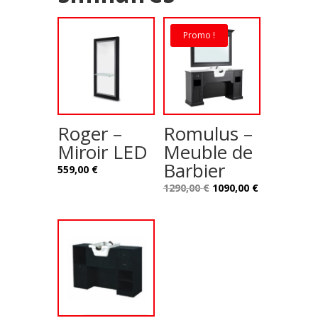
Promo !
Roger –
Romulus –
Miroir LED
Meuble de
Barbier
559,00
€
Le
Le
1290,00
€
1090,00
€
prix
prix
initial
actuel
était :
est :
1290,00 €.
1090,00 €.