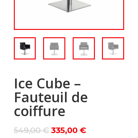
Ice Cube –
Fauteuil de
coiffure
Le
Le
549,00
€
335,00
€
prix
prix