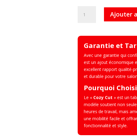
quantité
Ajouter 
de
Cozy
Cut
–
Garantie et Tar
Tabouret
de
Avec une garantie qui conf
Coiffure
est un ajout économique et 
excellent rapport qualité-p
et durable pour votre salon
Pourquoi Choisi
Le «
Cozy Cut
» est un tab
modèle soutient non seule
heures de travail, mais amé
une mobilité facile et offr
fonctionnalité et style.