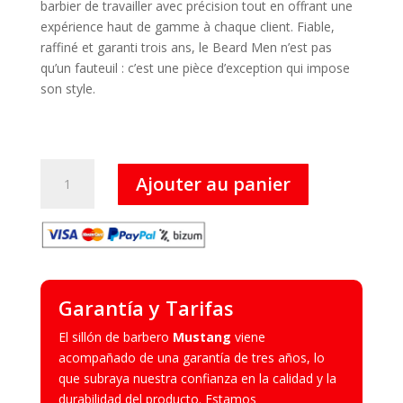
barbier de travailler avec précision tout en offrant une
expérience haut de gamme à chaque client. Fiable,
raffiné et garanti trois ans, le Beard Men n’est pas
qu’un fauteuil : c’est une pièce d’exception qui impose
son style.
quantité
Ajouter au panier
de
Beard
men
-
Fauteils
barbier
Garantía y Tarifas
El sillón de barbero
Mustang
viene
acompañado de una garantía de tres años, lo
que subraya nuestra confianza en la calidad y la
durabilidad del producto. Estamos