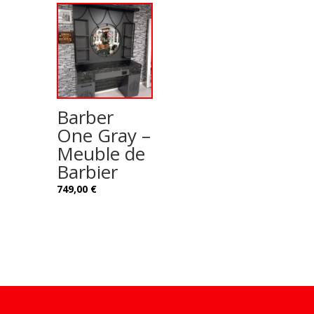
Barber
One Gray –
Meuble de
Barbier
749,00
€
Design de
Elegant Themes
| Propulsé par
WordPress