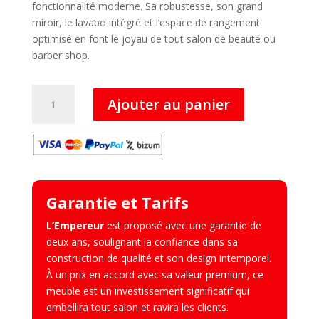
fonctionnalité moderne. Sa robustesse, son grand
miroir, le lavabo intégré et l’espace de rangement
optimisé en font le joyau de tout salon de beauté ou
barber shop.
quantité
Ajouter au panier
de
Empereur
–
Meuble
de
Barbier
Garantie et Tarifs
avec
Miroir
L’Empereur
est proposé avec une garantie de
deux ans, soulignant la confiance dans sa
construction de qualité et son design intemporel.
À un prix en accord avec sa valeur premium, ce
meuble est un investissement significatif qui
embellira tout salon et ravira les clients.