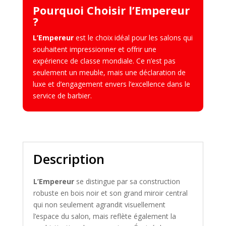
Pourquoi Choisir l’Empereur
?
L’Empereur
est le choix idéal pour les salons qui
souhaitent impressionner et offrir une
expérience de classe mondiale. Ce n’est pas
seulement un meuble, mais une déclaration de
luxe et d’engagement envers l’excellence dans le
service de barbier.
Description
L’Empereur
se distingue par sa construction
robuste en bois noir et son grand miroir central
qui non seulement agrandit visuellement
l’espace du salon, mais reflète également la