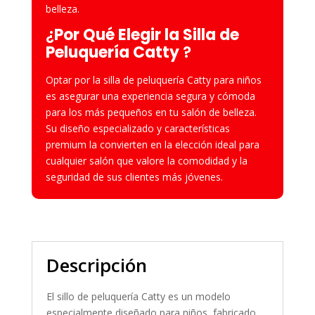
belleza.
¿
Por Qué Elegir la Silla de
Peluquería Catty
?
Optar por la silla de peluquería Catty para niños
es asegurar una experiencia segura y cómoda
para los más pequeños en tu salón de belleza.
Su diseño especializado y características
premium la convierten en la elección ideal para
cualquier salón que valore la comodidad y la
seguridad de sus clientes más jóvenes.
Descripción
El sillo de peluquer
ía
Catty es un modelo
especialmente diseñado para niños, fabricado