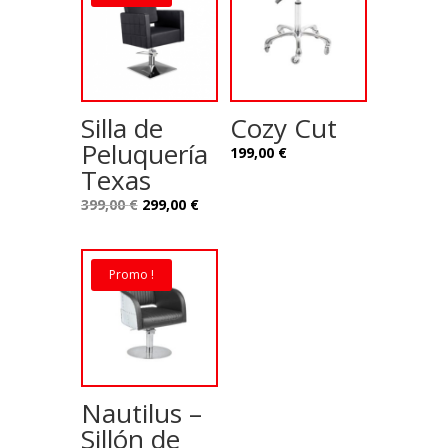
Silla de
Cozy Cut
Peluquería
199,00
€
Texas
Le
Le
399,00
€
299,00
€
prix
prix
initial
actuel
était :
est :
Promo !
399,00 €.
299,00 €.
Nautilus –
Sillón de