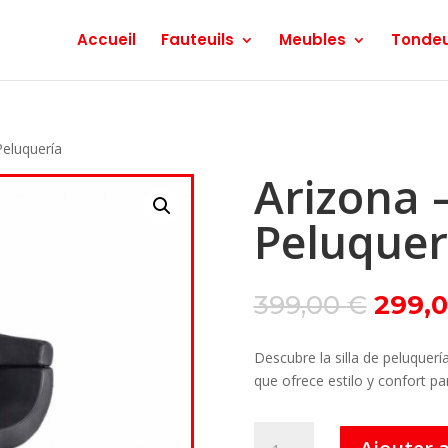
Accueil
Fauteuils
Meubles
Tonde
Peluquería
Arizona –
Peluquer
Le
399,00
€
299,
prix
initial
Descubre la silla de peluquer
était :
que ofrece estilo y confort pa
399,0
quantité