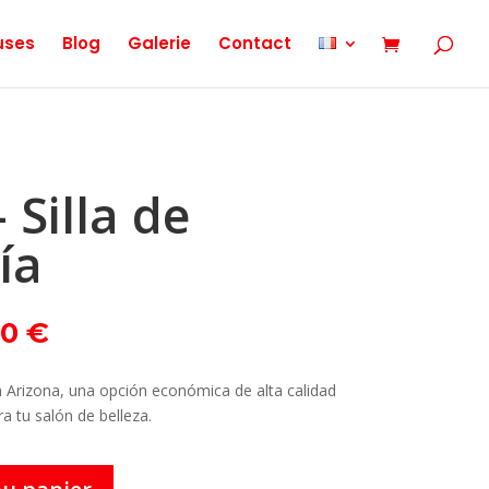
uses
Blog
Galerie
Contact
 Silla de
ía
Le
00
€
prix
actuel
ía Arizona, una opción económica de alta calidad
est :
ra tu salón de belleza.
0 €.
299,00 €.