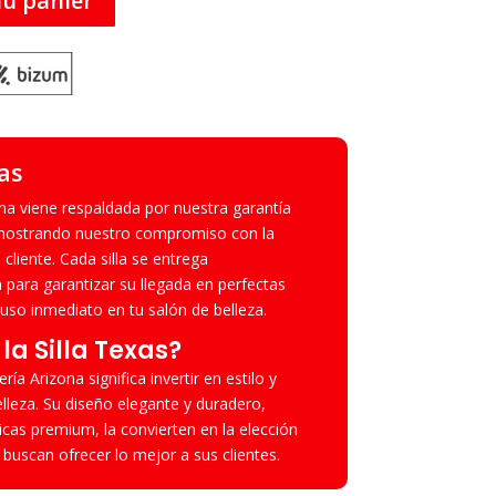
au panier
as
ona viene respaldada por nuestra garantía
emostrando nuestro compromiso con la
l cliente. Cada silla se entrega
ara garantizar su llegada en perfectas
 uso inmediato en tu salón de belleza.
la Silla Texas
?
ría Arizona significa invertir en estilo y
elleza. Su diseño elegante y duradero,
cas premium, la convierten en la elección
 buscan ofrecer lo mejor a sus clientes.