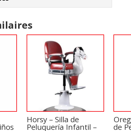
ilaires
Horsy – Silla de
Oreg
iños
Peluquería Infantil –
de P