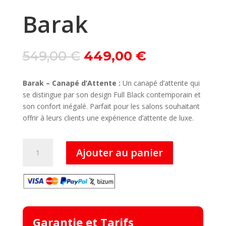
Barak
Le
Le
549,00
€
449,00
€
prix
prix
initial
actuel
Barak – Canapé d’Attente :
Un canapé d’attente qui
était :
est :
se distingue par son design Full Black contemporain et
549,00 €.
449,00 €.
son confort inégalé. Parfait pour les salons souhaitant
offrir à leurs clients une expérience d’attente de luxe.
quantité
Ajouter au panier
de
Barak
Garantie et Tarifs