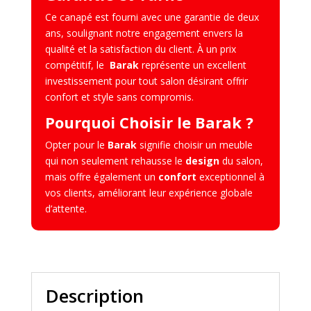
Ce canapé est fourni avec une garantie de deux
ans, soulignant notre engagement envers la
qualité et la satisfaction du client. À un prix
compétitif, le
Barak
représente un excellent
investissement pour tout salon désirant offrir
confort et style sans compromis.
Pourquoi Choisir le Barak ?
Opter pour le
Barak
signifie choisir un meuble
qui non seulement rehausse le
design
du salon,
mais offre également un
confort
exceptionnel à
vos clients, améliorant leur expérience globale
d’attente.
Description