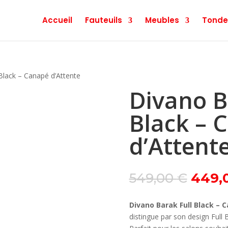
Accueil
Fauteuils
Meubles
Tonde
Black – Canapé d’Attente
Divano B
Black – 
d’Attent
Le
549,00
€
449,
prix
initial
Divano Barak Full Black – 
était :
distingue par son design Full
549,0