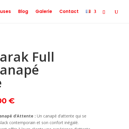
uses
Blog
Galerie
Contact
arak Full
Canapé
e
Le
00
€
prix
actuel
Canapé d’Attente :
Un canapé d’attente qui se
est :
 Black contemporain et son confort inégalé.
0 €.
449,00 €.