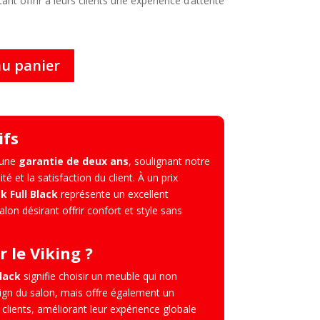
ant offrir à leurs clients une expérience d’attente
au panier
ifs
 une
garantie de deux ans
, soulignant notre
 et la satisfaction du client. À un prix
k Full Black
représente un excellent
lon désirant offrir confort et style sans
 le Viking ?
Black
signifie choisir un meuble qui non
ign du salon, mais offre également un
clients, améliorant leur expérience globale