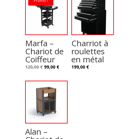
Promo !
Marfa –
Charriot à
Chariot de
roulettes
Coiffeur
en métal
Le
Le
120,00
€
99,00
€
199,00
€
prix
prix
initial
actuel
était :
est :
120,00 €.
99,00 €.
Alan –