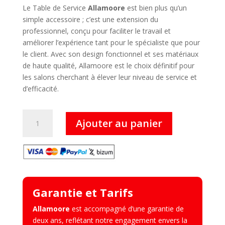
initial
actuel
Le Table de Service
Allamoore
est bien plus qu’un
était :
est :
simple accessoire ; c’est une extension du
140,00 €.
75,00 €.
professionnel, conçu pour faciliter le travail et
améliorer l’expérience tant pour le spécialiste que pour
le client. Avec son design fonctionnel et ses matériaux
de haute qualité, Allamoore est le choix définitif pour
les salons cherchant à élever leur niveau de service et
d’efficacité.
quantité
Ajouter au panier
de
Allamoore
–
Table
de
Service
Garantie et Tarifs
Allamoore
est accompagné d’une garantie de
deux ans, reflétant notre engagement envers la