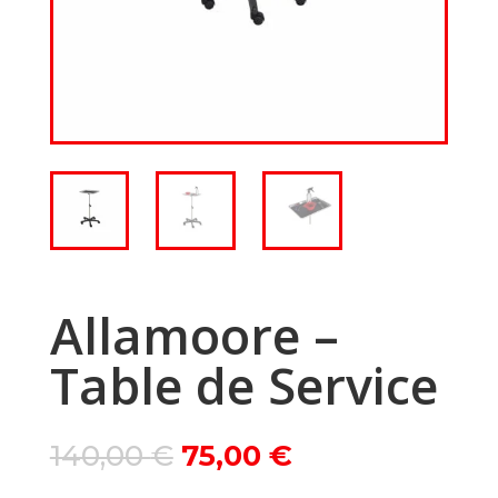
Allamoore –
Table de Service
Le
Le
140,00
€
75,00
€
prix
prix