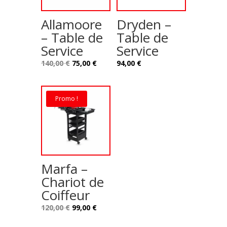
Allamoore
Dryden –
– Table de
Table de
Service
Service
Le
Le
140,00
€
75,00
€
94,00
€
prix
prix
initial
actuel
était :
est :
Promo !
140,00 €.
75,00 €.
Marfa –
Chariot de
Coiffeur
Le
Le
120,00
€
99,00
€
prix
prix