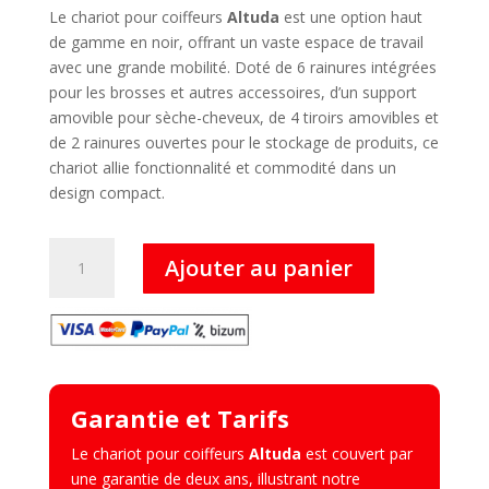
Le chariot pour coiffeurs
Altuda
est une option haut
de gamme en noir, offrant un vaste espace de travail
avec une grande mobilité. Doté de 6 rainures intégrées
pour les brosses et autres accessoires, d’un support
amovible pour sèche-cheveux, de 4 tiroirs amovibles et
de 2 rainures ouvertes pour le stockage de produits, ce
chariot allie fonctionnalité et commodité dans un
design compact.
quantité
Ajouter au panier
de
Altuda
–
Chariot
pour
Coiffeurs
Garantie et Tarifs
Le chariot pour coiffeurs
Altuda
est couvert par
une garantie de deux ans, illustrant notre