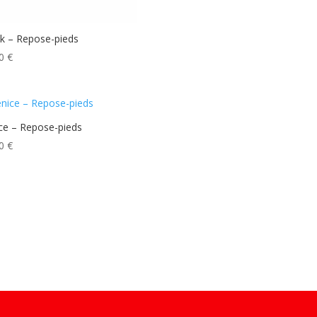
k – Repose-pieds
00
€
ce – Repose-pieds
00
€