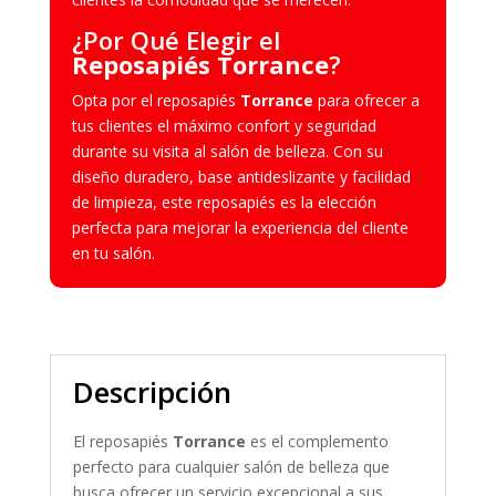
¿
Por Qué Elegir el
Reposapiés Torrance
?
Opta por el reposapiés
Torrance
para ofrecer a
tus clientes el máximo confort y seguridad
durante su visita al salón de belleza. Con su
diseño duradero, base antideslizante y facilidad
de limpieza, este reposapiés es la elección
perfecta para mejorar la experiencia del cliente
en tu salón.
Descripción
El reposapiés
Torrance
es el complemento
perfecto para cualquier salón de belleza que
busca ofrecer un servicio excepcional a sus