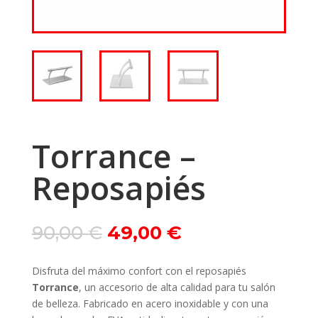
Torrance –
Reposapiés
Le
Le
90,00
€
49,00
€
prix
prix
initial
actuel
Disfruta del máximo confort con el reposapiés
était :
est :
Torrance
, un accesorio de alta calidad para tu salón
90,00 €.
49,00 €.
de belleza. Fabricado en acero inoxidable y con una