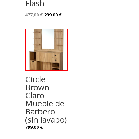
Flash
Le
Le
477,00
€
299,00
€
prix
prix
initial
actuel
était :
est :
477,00 €.
299,00 €.
Circle
Brown
Claro –
Mueble de
Barbero
(sin lavabo)
799,00
€