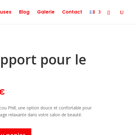
uses
Blog
Galerie
Contact
upport pour le
Le
€
prix
actuel
cou Phill, une option douce et confortable pour
est :
vage relaxante dans votre salon de beauté.
€.
29,90 €.