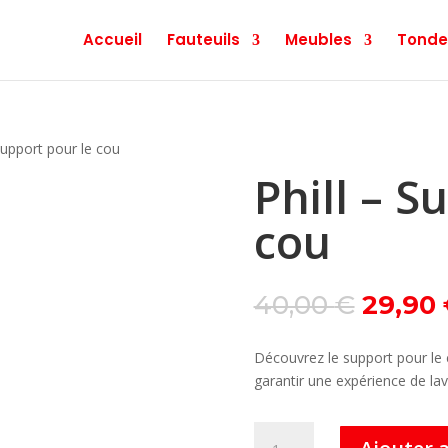
Accueil
Fauteuils
Meubles
Tonde
 Support pour le cou
Phill – S
cou
Le
40,00
€
29,90
prix
initial
Découvrez le support pour le 
était :
garantir une expérience de la
40,00 
quantité