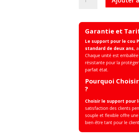
Ajouter 
de
Phill
–
Support
Garantie et Tari
pour
le
Le support pour le cou P
cou
standard de deux ans
, 
Chaque unité est emballée 
résistante pour la protéger
parfait état.
Pourquoi Choisir 
?
Choisir le support pour l
satisfaction des clients pe
souple et flexible offre un
bien-être tant pour le clien