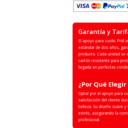
Garantía y Tarif
El apoyo para cuello Phill 
estándar de dos años, garan
producto. Cada unidad se 
cartón resistente para prot
llegada en perfectas condi
¿Por Qué Elegir 
Optar por el apoyo para cuel
satisfacción del cliente du
belleza. Su diseño suave y 
estrés, asegurando la com
profesional.