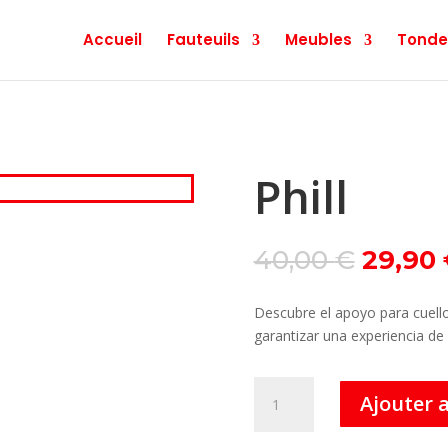
Accueil
Fauteuils
Meubles
Tonde
Phill
Le
40,00
€
29,90
prix
initial
Descubre el apoyo para cuello
était :
garantizar una experiencia de 
40,00 
quantité
Ajouter 
de
Phill