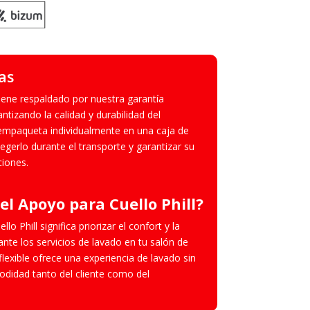
as
viene respaldado por nuestra garantía
tizando la calidad y durabilidad del
empaqueta individualmente en una caja de
egerlo durante el transporte y garantizar su
ciones.
el Apoyo para Cuello Phill?
lo Phill significa priorizar el confort y la
rante los servicios de lavado en tu salón de
flexible ofrece una experiencia de lavado sin
odidad tanto del cliente como del