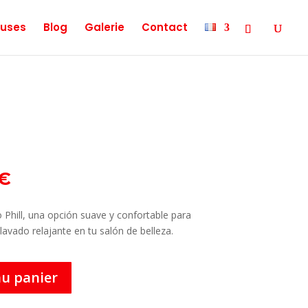
uses
Blog
Galerie
Contact
Le
€
prix
actuel
 Phill, una opción suave y confortable para
est :
lavado relajante en tu salón de belleza.
€.
29,90 €.
au panier