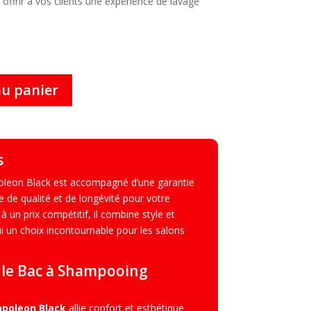
offrir à vos clients une expérience de lavage
au panier
s
leon Black est accompagné d’une garantie
 de qualité et de longévité pour votre
à un prix compétitif, il combine style et
lui un choix incontournable pour les salons
 le Bac à Shampooing
poleon Black
allie confort et esthétique