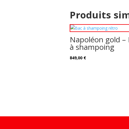
Produits sim
Napoléon gold –
à shampoing
849,00
€
Design de
Elegant Themes
| Propulsé par
WordPress