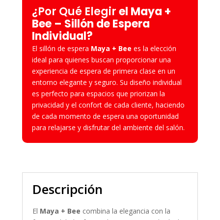
¿
Por Qué Elegir
el Maya +
Bee – Sillón de Espera
Individual?
El sillón de espera
Maya + Bee
es la elección
ideal para quienes buscan proporcionar una
experiencia de espera de primera clase en un
entorno elegante y seguro. Su diseño individual
es perfecto para espacios que priorizan la
privacidad y el confort de cada cliente, haciendo
de cada momento de espera una oportunidad
para relajarse y disfrutar del ambiente del salón.
Descripción
El
Maya + Bee
combina la elegancia con la