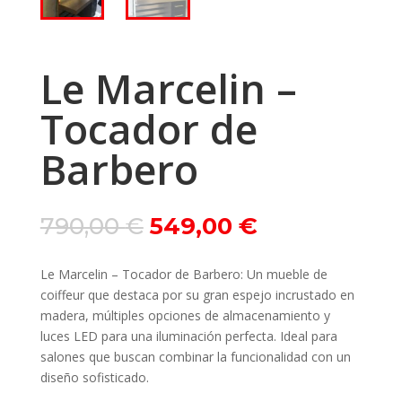
Le Marcelin –
Tocador de
Barbero
Le
Le
790,00
€
549,00
€
prix
prix
initial
actuel
Le Marcelin – Tocador de Barbero: Un mueble de
était :
est :
coiffeur que destaca por su gran espejo incrustado en
790,00 €.
549,00 €.
madera, múltiples opciones de almacenamiento y
luces LED para una iluminación perfecta. Ideal para
salones que buscan combinar la funcionalidad con un
diseño sofisticado.