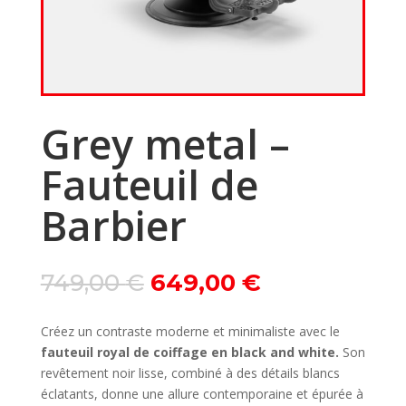
Grey metal –
Fauteuil de
Barbier
Le
Le
749,00
€
649,00
€
prix
prix
initial
actuel
Créez un contraste moderne et minimaliste avec le
était :
est :
fauteuil royal de coiffage en black and white.
Son
749,00 €.
649,00 €.
revêtement noir lisse, combiné à des détails blancs
éclatants, donne une allure contemporaine et épurée à