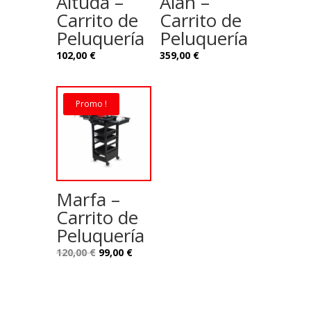
Altuda –
Alan –
Carrito de
Carrito de
Peluquería
Peluquería
102,00
€
359,00
€
Promo !
Marfa –
Carrito de
Peluquería
Le
Le
120,00
€
99,00
€
prix
prix
initial
actuel
était :
est :