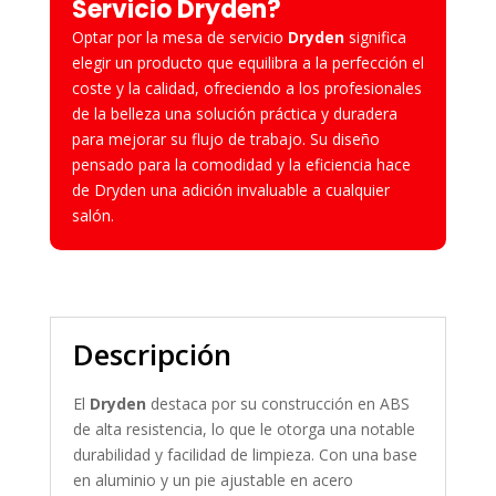
Servicio Dryden?
Optar por la mesa de servicio
Dryden
significa
elegir un producto que equilibra a la perfección el
coste y la calidad, ofreciendo a los profesionales
de la belleza una solución práctica y duradera
para mejorar su flujo de trabajo. Su diseño
pensado para la comodidad y la eficiencia hace
de Dryden una adición invaluable a cualquier
salón.
Descripción
El
Dryden
destaca por su construcción en ABS
de alta resistencia, lo que le otorga una notable
durabilidad y facilidad de limpieza. Con una base
en aluminio y un pie ajustable en acero