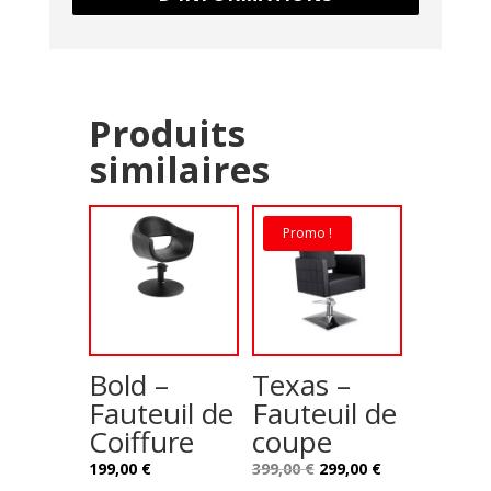
Produits
similaires
Promo !
Bold –
Texas –
Fauteuil de
Fauteuil de
Coiffure
coupe
Le
Le
199,00
€
399,00
€
299,00
€