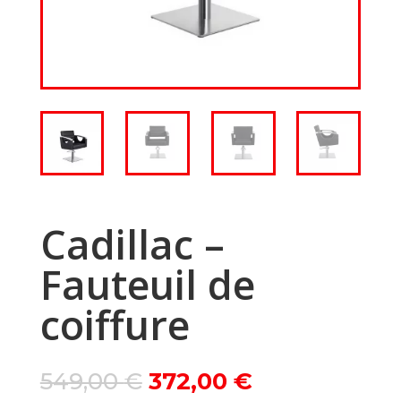
Cadillac –
Fauteuil de
coiffure
Le
Le
549,00
€
372,00
€
prix
prix