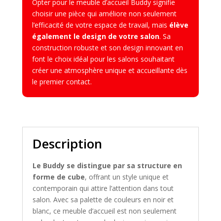
Opter pour le meuble d’accueil Buddy signifie
choisir une pièce qui améliore non seulement
l’efficacité de votre espace de travail, mais
élève
également le design de votre salon
. Sa
construction robuste et son design innovant en
font le choix idéal pour les salons souhaitant
créer une atmosphère unique et accueillante dès
le premier contact.
Description
Le Buddy se distingue par sa structure en
forme de cube
, offrant un style unique et
contemporain qui attire l’attention dans tout
salon. Avec sa palette de couleurs en noir et
blanc, ce meuble d’accueil est non seulement