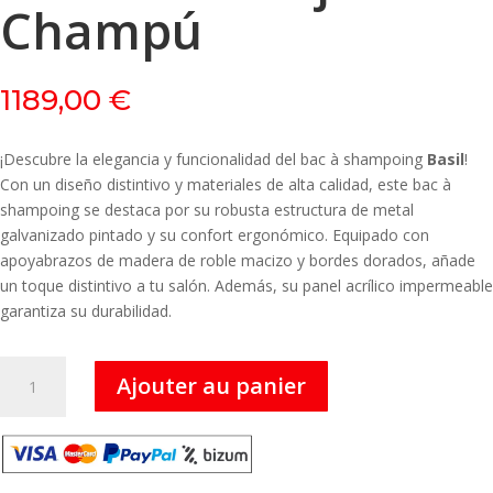
Champú
1189,00
€
¡Descubre la elegancia y funcionalidad del bac à shampoing
Basil
!
Con un diseño distintivo y materiales de alta calidad, este bac à
shampoing se destaca por su robusta estructura de metal
galvanizado pintado y su confort ergonómico. Equipado con
apoyabrazos de madera de roble macizo y bordes dorados, añade
un toque distintivo a tu salón. Además, su panel acrílico impermeable
garantiza su durabilidad.
quantité
Ajouter au panier
de
Basil
-
Bandeja