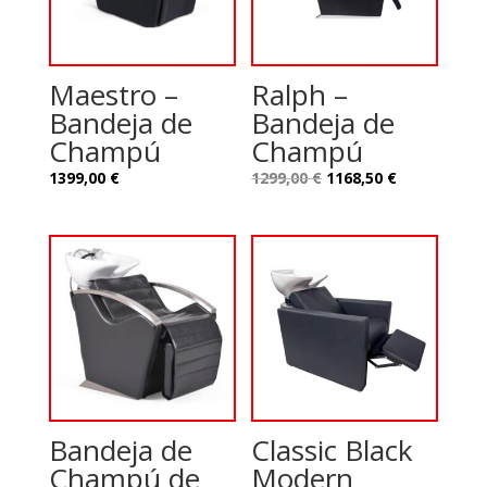
Maestro –
Ralph –
Bandeja de
Bandeja de
Champú
Champú
Le
Le
1399,00
€
1299,00
€
1168,50
€
prix
prix
initial
actuel
était :
est :
1299,00 €.
1168,50 €.
Bandeja de
Classic Black
Champú de
Modern